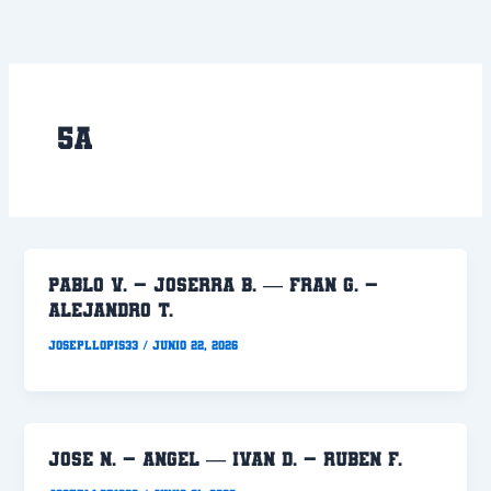
Ir
al
contenido
5a
PABLO V. – JOSERRA B. — FRAN G. –
ALEJANDRO T.
Josepllopis33
/
junio 22, 2026
JOSE N. – ANGEL — IVAN D. – RUBEN F.