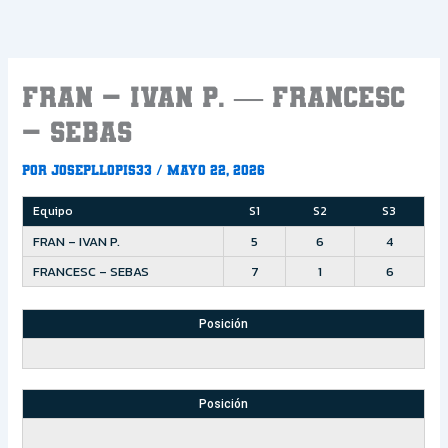
Ir
al
contenido
FRAN – IVAN P. — FRANCESC
– SEBAS
Por
Josepllopis33
/
mayo 22, 2026
Equipo
S1
S2
S3
FRAN – IVAN P.
5
6
4
FRANCESC – SEBAS
7
1
6
Posición
Posición