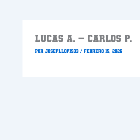
Ir
al
contenido
LUCAS A. – CARLOS P.
Por
Josepllopis33
/
febrero 15, 2026