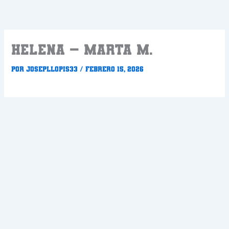
Ir
al
contenido
HELENA – MARTA M.
Por
Josepllopis33
/
febrero 15, 2026