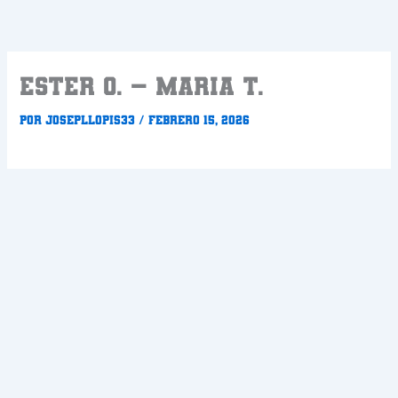
Ir
al
contenido
ESTER O. – MARIA T.
Por
Josepllopis33
/
febrero 15, 2026