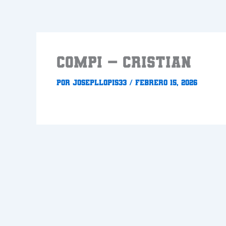
Ir
al
contenido
COMPI – CRISTIAN
Por
Josepllopis33
/
febrero 15, 2026