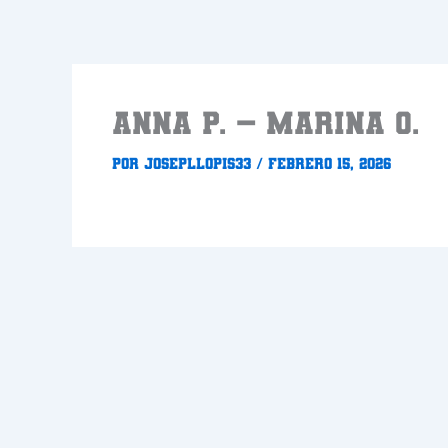
Ir
al
contenido
ANNA P. – MARINA O.
Por
Josepllopis33
/
febrero 15, 2026