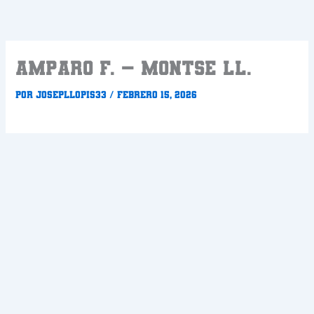
Ir
al
contenido
AMPARO F. – MONTSE LL.
Por
Josepllopis33
/
febrero 15, 2026