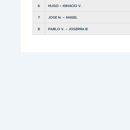
6
HUGO – IGNACIO V.
7
JOSE N. – ANGEL
8
PABLO V. – JOSERRA B.