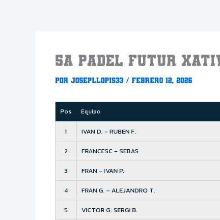
Ir
al
contenido
5a PADEL FUTUR XATI
Por
Josepllopis33
/
febrero 12, 2026
Pos
Equipo
1
IVAN D. – RUBEN F.
2
FRANCESC – SEBAS
3
FRAN – IVAN P.
4
FRAN G. – ALEJANDRO T.
5
VICTOR G. SERGI B.