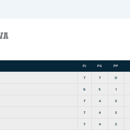
VA
PJ
PG
PP
7
7
0
6
5
1
7
4
3
7
4
3
7
4
3