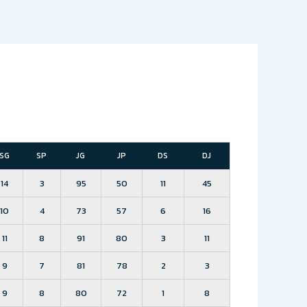
SG
SP
JG
JP
DS
DJ
14
3
95
50
11
45
10
4
73
57
6
16
11
8
91
80
3
11
9
7
81
78
2
3
9
8
80
72
1
8