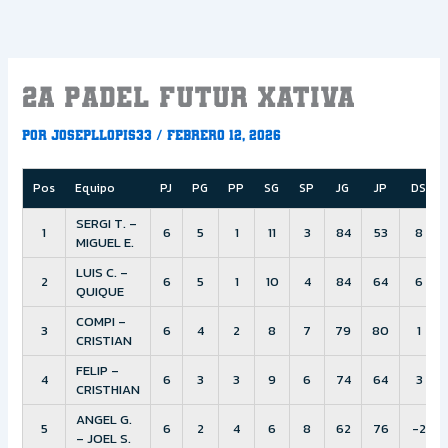
Ir
al
contenido
2a PADEL FUTUR XATIVA
Por
Josepllopis33
/
febrero 12, 2026
Pos
Equipo
PJ
PG
PP
SG
SP
JG
JP
DS
SERGI T. –
1
6
5
1
11
3
84
53
8
MIGUEL E.
LUIS C. –
2
6
5
1
10
4
84
64
6
QUIQUE
COMPI –
3
6
4
2
8
7
79
80
1
CRISTIAN
FELIP –
4
6
3
3
9
6
74
64
3
CRISTHIAN
ANGEL G.
5
6
2
4
6
8
62
76
-2
– JOEL S.