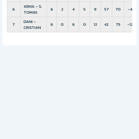
XEMA – S.
6
6
2
4
5
9
57
70
-4
TOMAS
DANI –
7
6
0
6
0
12
42
75
-12
CRISTIAN