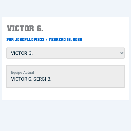
Ir
al
contenido
VICTOR G.
Por
Josepllopis33
/
febrero 15, 2026
Equipo Actual
VICTOR G. SERGI B.