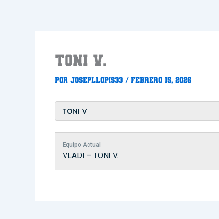
Ir
al
contenido
TONI V.
Por
Josepllopis33
/
febrero 15, 2026
Equipo Actual
VLADI – TONI V.