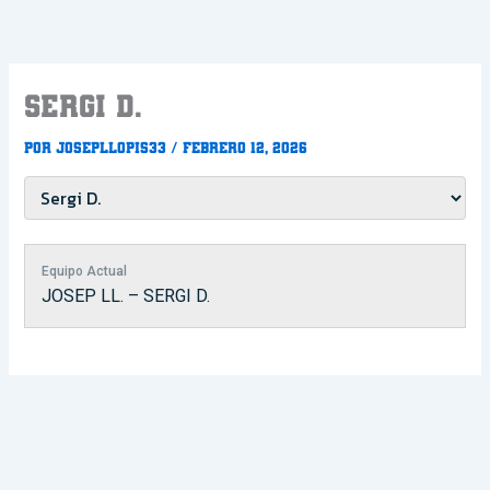
Ir
al
contenido
Sergi D.
Por
Josepllopis33
/
febrero 12, 2026
Equipo Actual
JOSEP LL. – SERGI D.