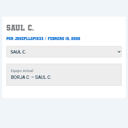
Ir
al
contenido
SAUL C.
Por
Josepllopis33
/
febrero 15, 2026
Equipo Actual
BORJA C. – SAUL C.