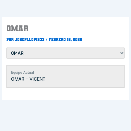
Ir
al
contenido
OMAR
Por
Josepllopis33
/
febrero 15, 2026
Equipo Actual
OMAR – VICENT