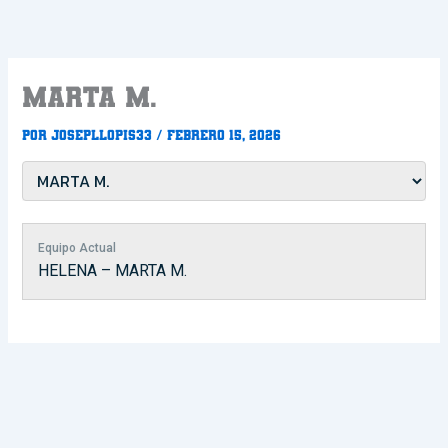
Ir
al
contenido
MARTA M.
Por
Josepllopis33
/
febrero 15, 2026
Equipo Actual
HELENA – MARTA M.