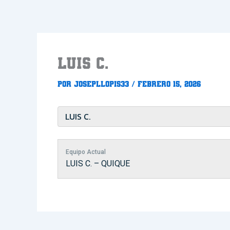
Ir
al
contenido
LUIS C.
Por
Josepllopis33
/
febrero 15, 2026
Equipo Actual
LUIS C. – QUIQUE