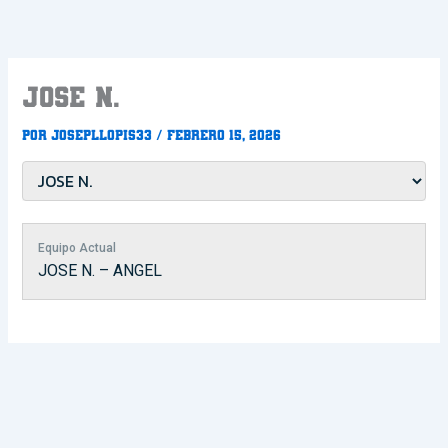
Ir
al
contenido
JOSE N.
Por
Josepllopis33
/
febrero 15, 2026
Equipo Actual
JOSE N. – ANGEL