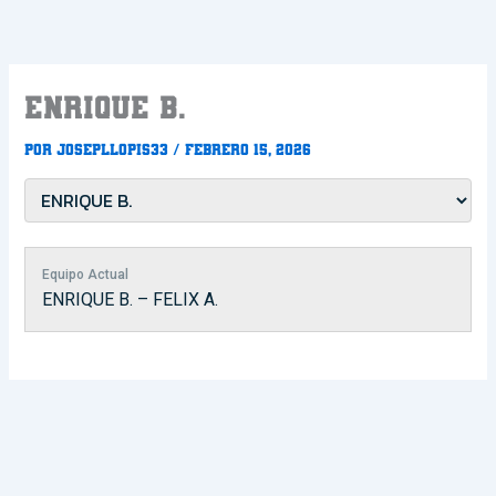
Ir
al
contenido
ENRIQUE B.
Por
Josepllopis33
/
febrero 15, 2026
Equipo Actual
ENRIQUE B. – FELIX A.