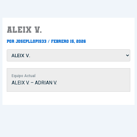
Ir
al
contenido
ALEIX V.
Por
Josepllopis33
/
febrero 15, 2026
Equipo Actual
ALEIX V. – ADRIAN V.