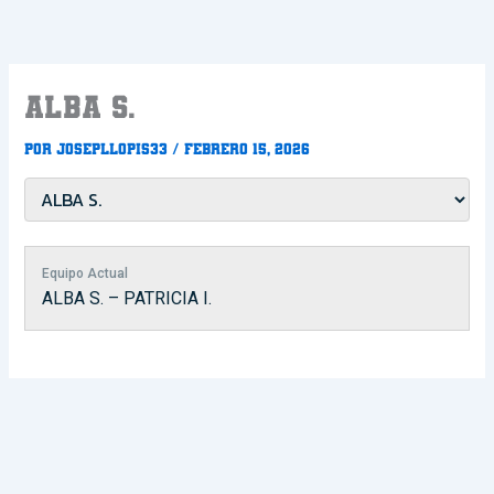
Ir
al
contenido
ALBA S.
Por
Josepllopis33
/
febrero 15, 2026
Equipo Actual
ALBA S. – PATRICIA I.