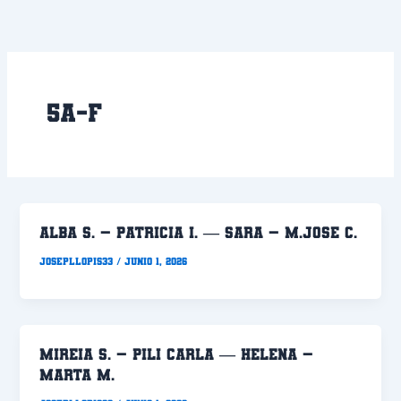
Ir
al
contenido
5a-F
ALBA S. – PATRICIA I. — SARA – M.JOSE C.
Josepllopis33
/
junio 1, 2026
MIREIA S. – PILI CARLA — HELENA –
MARTA M.