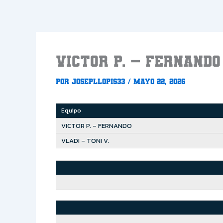
Ir
al
contenido
VICTOR P. – FERNANDO
Por
Josepllopis33
/
mayo 22, 2026
Equipo
VICTOR P. – FERNANDO
VLADI – TONI V.