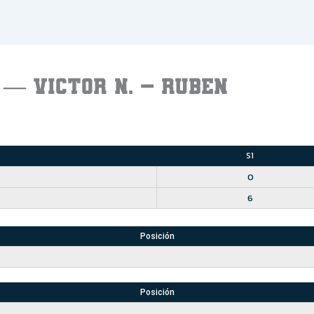
 — VICTOR N. – RUBEN
S1
0
6
Posición
Posición