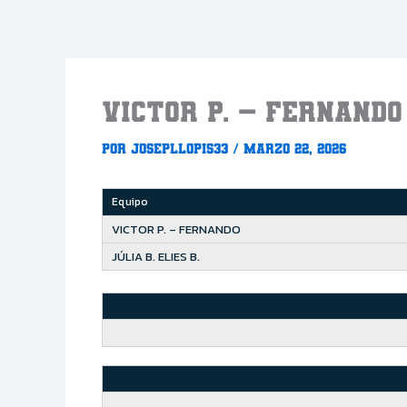
Ir
al
contenido
VICTOR P. – FERNANDO 
Por
Josepllopis33
/
marzo 22, 2026
Equipo
VICTOR P. – FERNANDO
JÚLIA B. ELIES B.