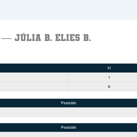
— JÚLIA B. ELIES B.
S1
1
6
Posición
Posición