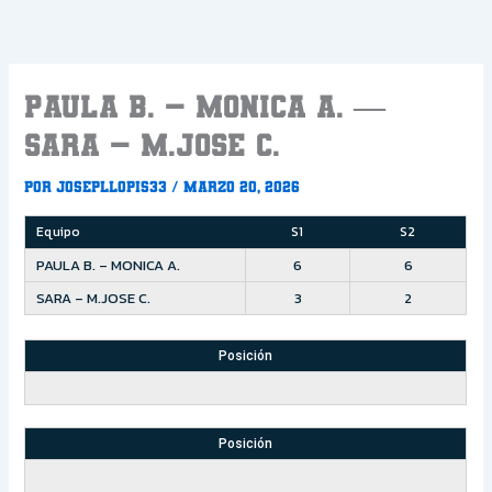
Ir
al
contenido
PAULA B. – MONICA A. —
SARA – M.JOSE C.
Por
Josepllopis33
/
marzo 20, 2026
Equipo
S1
S2
PAULA B. – MONICA A.
6
6
SARA – M.JOSE C.
3
2
Posición
Posición