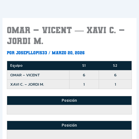
Ir
al
contenido
OMAR – VICENT — XAVI C. –
JORDI M.
Por
Josepllopis33
/
marzo 20, 2026
Equipo
S1
S2
OMAR – VICENT
6
6
XAVI C. – JORDI M.
1
1
Posición
Posición