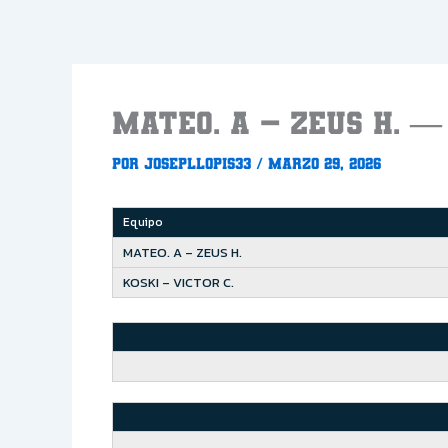
Ir
al
contenido
MATEO. A – ZEUS H. — 
Por
Josepllopis33
/
marzo 29, 2026
Equipo
MATEO. A – ZEUS H.
KOSKI – VICTOR C.