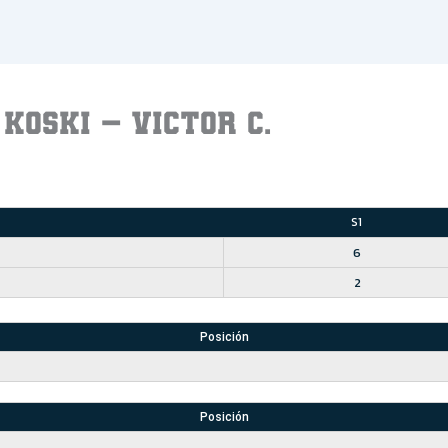
KOSKI – VICTOR C.
S1
6
2
Posición
Posición