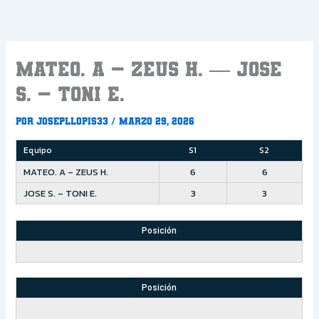
Ir
al
contenido
MATEO. A – ZEUS H. — JOSE
S. – TONI E.
Por
Josepllopis33
/
marzo 29, 2026
Equipo
S1
S2
MATEO. A – ZEUS H.
6
6
JOSE S. – TONI E.
3
3
Posición
Posición