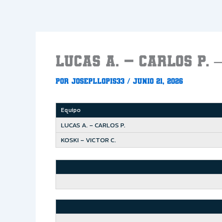
Ir
al
contenido
LUCAS A. – CARLOS P. 
Por
Josepllopis33
/
junio 21, 2026
Equipo
LUCAS A. – CARLOS P.
KOSKI – VICTOR C.