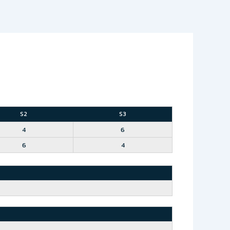
S2
S3
4
6
6
4