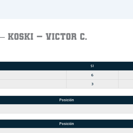
— KOSKI – VICTOR C.
S1
6
3
Posición
Posición