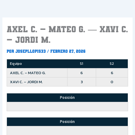
Ir
al
contenido
AXEL C. – MATEO G. — XAVI C.
– JORDI M.
Por
Josepllopis33
/
febrero 27, 2026
Equipo
S1
S2
AXEL C. – MATEO G.
6
6
XAVI C. – JORDI M.
3
0
Posición
Posición