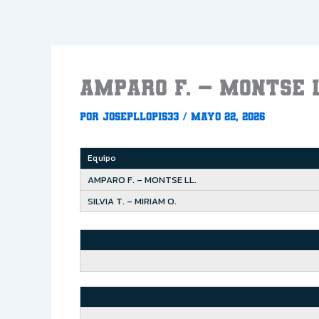
Ir
al
contenido
AMPARO F. – MONTSE L
Por
Josepllopis33
/
mayo 22, 2026
Equipo
AMPARO F. – MONTSE LL.
SILVIA T. – MIRIAM O.