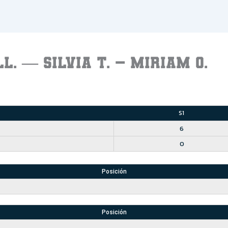
L. — SILVIA T. – MIRIAM O.
S1
6
0
Posición
Posición