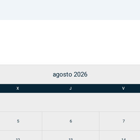
agosto 2026
X
J
V
5
6
7
12
13
14