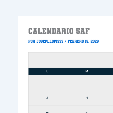
Ir
al
contenido
CALENDARIO 5aF
Por
Josepllopis33
/
febrero 15, 2026
L
M
3
4
10
11