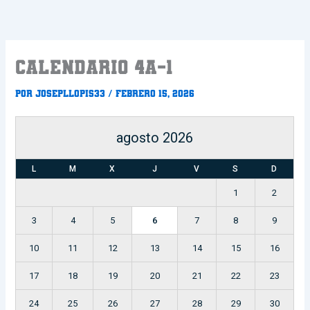
Ir
al
contenido
CALENDARIO 4a-1
Por
Josepllopis33
/
febrero 15, 2026
agosto 2026
L
M
X
J
V
S
D
1
2
3
4
5
6
7
8
9
10
11
12
13
14
15
16
17
18
19
20
21
22
23
24
25
26
27
28
29
30